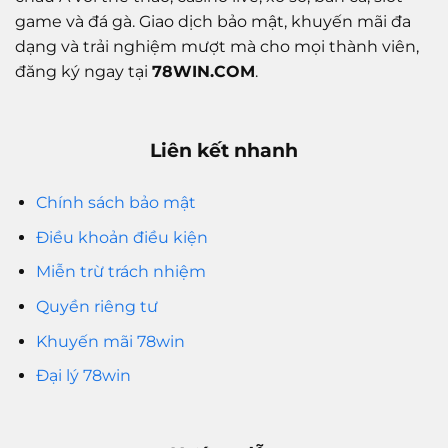
game và đá gà. Giao dịch bảo mật, khuyến mãi đa
dạng và trải nghiệm mượt mà cho mọi thành viên,
đăng ký ngay tại
78WIN.COM
.
Liên kết nhanh
Chính sách bảo mật
Điều khoản điều kiện
Miễn trừ trách nhiệm
Quyền riêng tư
Khuyến mãi 78win
Đại lý 78win