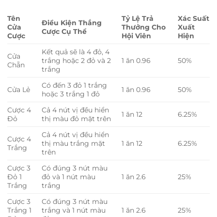
Tên
Tỷ Lệ Trả
Xác Suất
Điều Kiện Thắng
Cửa
Thưởng Cho
Xuất
Cược Cụ Thể
Cược
Hội Viên
Hiện
Kết quả sẽ là 4 đỏ, 4
Cửa
trắng hoặc 2 đỏ và 2
1 ăn 0.96
50%
Chẵn
trắng
Có đến 3 đỏ 1 trắng
Cửa Lẻ
1 ăn 0.96
50%
hoặc 3 trắng 1 đỏ
Cược 4
Cả 4 nút vị đều hiển
1 ăn 12
6.25%
Đỏ
thị màu đỏ mặt trên
Cả 4 nút vị đều hiển
Cược 4
thị màu trắng mặt
1 ăn 12
6.25%
Trắng
trên
Cược 3
Có đúng 3 nút màu
Đỏ 1
đỏ và 1 nút màu
1 ăn 2.6
25%
Trắng
trắng
Cược 3
Có đúng 3 nút màu
Trắng 1
trắng và 1 nút màu
1 ăn 2.6
25%