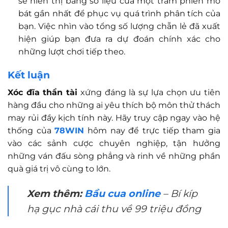
sẽ hiển thị bảng số liệu của một trăm phiên mở
bát gần nhất để phục vụ quá trình phân tích của
bạn. Việc nhìn vào tổng số lượng chẵn lẻ đã xuất
hiện giúp bạn đưa ra dự đoán chính xác cho
những lượt chơi tiếp theo.
Kết luận
Xóc đĩa thần tài
xứng đáng là sự lựa chọn ưu tiên
hàng đầu cho những ai yêu thích bộ môn thử thách
may rủi đầy kịch tính này. Hãy truy cập ngay vào hệ
thống của
78WIN
hôm nay để trực tiếp tham gia
vào các sảnh cược chuyên nghiệp, tận hưởng
những ván đấu sòng phẳng và rinh về những phần
quà giá trị vô cùng to lớn.
Xem thêm:
Bầu cua online
– Bí kíp
hạ gục nhà cái thu về 99 triệu đồng