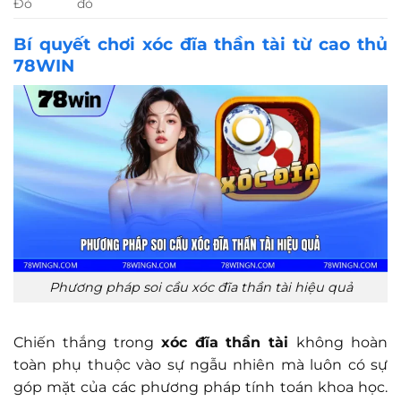
Đỏ
đỏ
Bí quyết chơi xóc đĩa thần tài từ cao thủ
78WIN
Phương pháp soi cầu xóc đĩa thần tài hiệu quả
Chiến thắng trong
xóc đĩa thần tài
không hoàn
toàn phụ thuộc vào sự ngẫu nhiên mà luôn có sự
góp mặt của các phương pháp tính toán khoa học.