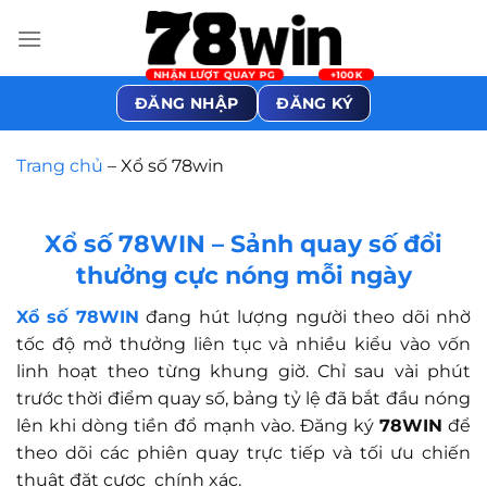
Bỏ
qua
nội
dung
ĐĂNG NHẬP
ĐĂNG KÝ
Trang chủ
–
Xổ số 78win
Xổ số 78WIN – Sảnh quay số đổi
thưởng cực nóng mỗi ngày
Xổ số 78WIN
đang hút lượng người theo dõi nhờ
tốc độ mở thưởng liên tục và nhiều kiểu vào vốn
linh hoạt theo từng khung giờ. Chỉ sau vài phút
trước thời điểm quay số, bảng tỷ lệ đã bắt đầu nóng
lên khi dòng tiền đổ mạnh vào. Đăng ký
78WIN
để
theo dõi các phiên quay trực tiếp
và tối ưu chiến
thuật đặt cược chính xác.