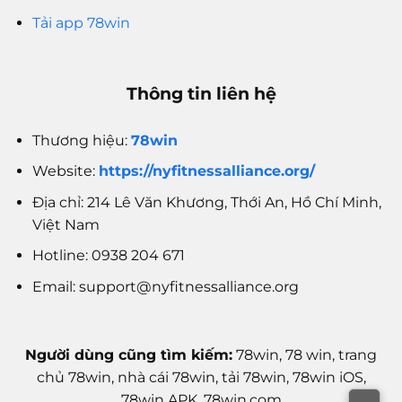
Tải app 78win
Thông tin liên hệ
Thương hiệu:
78win
Website:
https://nyfitnessalliance.org/
Địa chỉ: 214 Lê Văn Khương, Thới An, Hồ Chí Minh,
Việt Nam
Hotline: 0938 204 671
Email:
support@nyfitnessalliance.org
Người dùng cũng tìm kiếm:
78win, 78 win, trang
chủ 78win, nhà cái 78win, tải 78win, 78win iOS,
78win APK, 78win.com