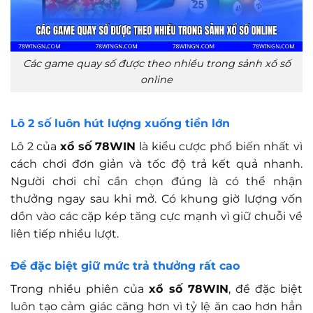
Các game quay số được theo nhiều trong sảnh xổ số
online
Lô 2 số luôn hút lượng xuống tiền lớn
Lô 2 của
xổ số 78WIN
là kiểu cược phổ biến nhất vì
cách chơi đơn giản và tốc độ trả kết quả nhanh.
Người chơi chỉ cần chọn đúng là có thể nhận
thưởng ngay sau khi mở. Có khung giờ lượng vốn
dồn vào các cặp kép tăng cực mạnh vì giữ chuỗi về
liên tiếp nhiều lượt.
Đề đặc biệt giữ mức trả thưởng rất cao
Trong nhiều phiên của
xổ số 78WIN
, đề đặc biệt
luôn tạo cảm giác căng hơn vì tỷ lệ ăn cao hơn hẳn