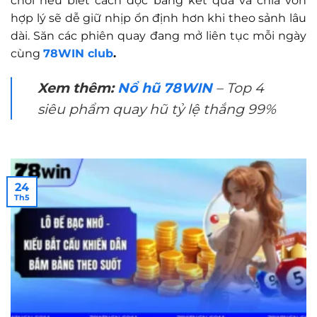
chơi nếu biết cách đọc bảng kết quả và chia vốn
hợp lý sẽ dễ giữ nhịp ổn định hơn khi theo sảnh lâu
dài. Săn các phiên quay đang mở liên tục mỗi ngày
cùng
78WIN club
.
Xem thêm:
Nổ hũ 78WIN
– Top 4
siêu phẩm quay hũ tỷ lệ thắng 99%
24
Th5