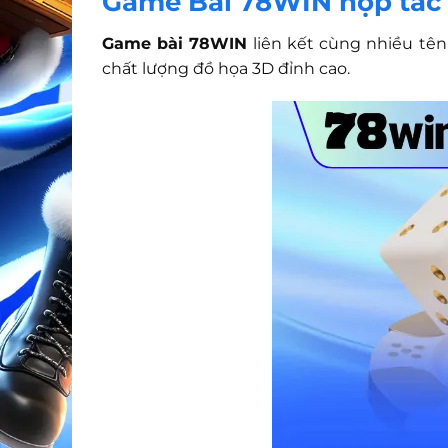
Game Bài 78WIN hợp tác 
Game bài 78WIN
liên kết cùng nhiều tên 
chất lượng đồ họa 3D đỉnh cao.