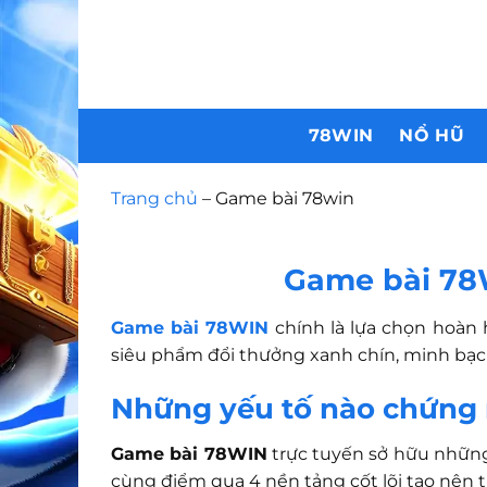
Bỏ
qua
nội
dung
78WIN
NỔ HŨ
Trang chủ
–
Game bài 78win
Game bài 78W
Game bài 78WIN
chính là lựa chọn hoàn
siêu phẩm đổi thưởng xanh chín, minh bạch
Những yếu tố nào chứng 
Game bài 78WIN
trực tuyến sở hữu những 
cùng điểm qua 4 nền tảng cốt lõi tạo nên 