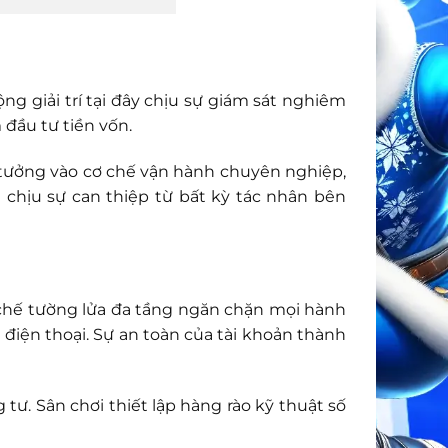
g giải trí tại đây chịu sự giám sát nghiêm
 đầu tư tiền vốn.
 tưởng vào cơ chế vận hành chuyên nghiệp,
 chịu sự can thiệp từ bất kỳ tác nhân bên
 chế tường lửa đa tầng ngăn chặn mọi hành
 điện thoại. Sự an toàn của tài khoản thành
g tư. Sân chơi thiết lập hàng rào kỹ thuật số