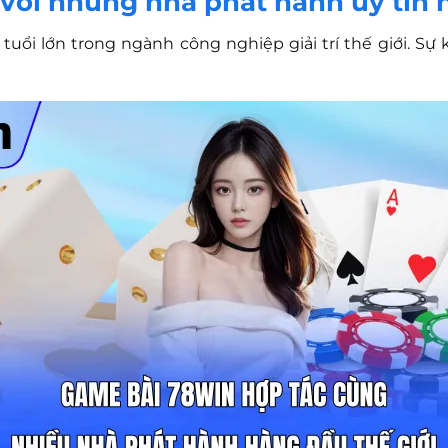
với những nhà phát hành uy tín 
tuổi lớn trong ngành công nghiệp giải trí thế giới. Sự