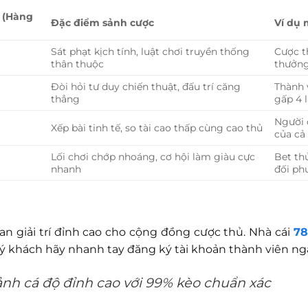
n (Hàng
Đặc điểm sảnh cược
Ví dụ 
Sát phạt kịch tính, luật chơi truyền thống
Cược t
thân thuộc
thưởng
Đòi hỏi tư duy chiến thuật, đấu trí căng
Thành 
thẳng
gấp 4 l
Người 
Xếp bài tinh tế, so tài cao thấp cùng cao thủ
của cả
Lối chơi chớp nhoáng, cơ hội làm giàu cực
Bet thủ
nhanh
đối ph
an giải trí đỉnh cao cho cộng đồng cược thủ. Nhà cái
7
 khách hãy nhanh tay đăng ký tài khoản thành viên ng
ảnh cá độ đỉnh cao với 99% kèo chuẩn xác