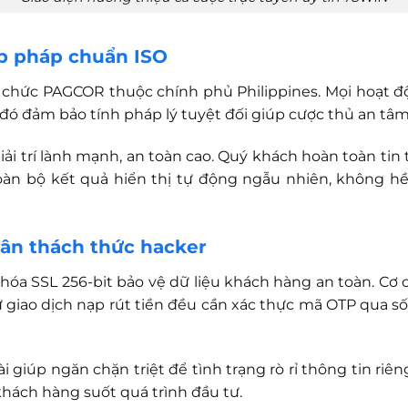
p pháp chuẩn ISO
chức PAGCOR thuộc chính phủ Philippines. Mọi hoạt độn
 đó đảm bảo tính pháp lý tuyệt đối giúp cược thủ an tâm
i trí lành mạnh, an toàn cao. Quý khách hoàn toàn tin
Toàn bộ kết quả hiển thị tự động ngẫu nhiên, không hề
tân thách thức hacker
óa SSL 256-bit bảo vệ dữ liệu khách hàng an toàn. Cơ
sử giao dịch nạp rút tiền đều cần xác thực mã OTP qua số
 giúp ngăn chặn triệt để tình trạng rò rỉ thông tin riên
khách hàng suốt quá trình đầu tư.