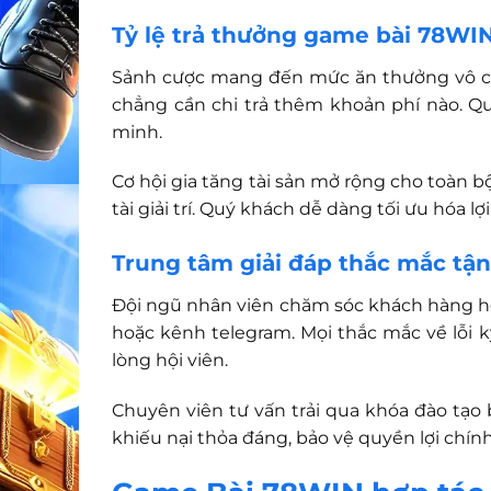
Tỷ lệ trả thưởng game bài 78WIN
Sảnh cược mang đến mức ăn thưởng vô cùn
chẳng cần chi trả thêm khoản phí nào. Q
minh.
Cơ hội gia tăng tài sản mở rộng cho toàn b
tài giải trí. Quý khách dễ dàng tối ưu hóa l
Trung tâm giải đáp thắc mắc tậ
Đội ngũ nhân viên chăm sóc khách hàng hoạ
hoặc kênh telegram. Mọi thắc mắc về lỗi k
lòng hội viên.
Chuyên viên tư vấn trải qua khóa đào tạo 
khiếu nại thỏa đáng, bảo vệ quyền lợi chính