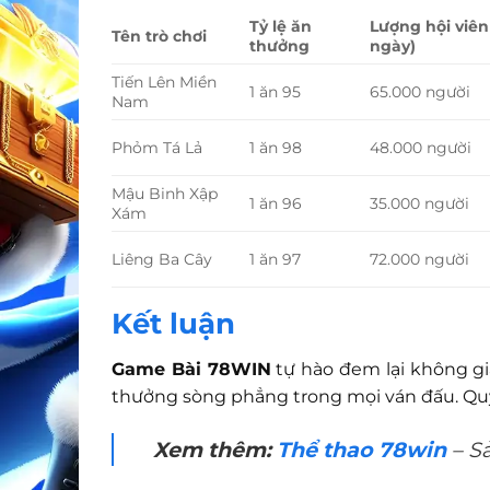
Tỷ lệ ăn
Lượng hội viê
Tên trò chơi
thưởng
ngày)
Tiến Lên Miền
1 ăn 95
65.000 người
Nam
Phỏm Tá Lả
1 ăn 98
48.000 người
Mậu Binh Xập
1 ăn 96
35.000 người
Xám
Liêng Ba Cây
1 ăn 97
72.000 người
Kết luận
Game Bài 78WIN
tự hào đem lại không gi
thưởng sòng phẳng trong mọi ván đấu. Quý
Xem thêm:
Thể thao 78win
– S