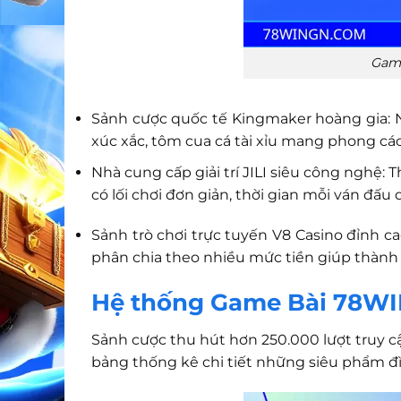
Game
Sảnh cược quốc tế Kingmaker hoàng gia: N
xúc xắc, tôm cua cá tài xỉu mang phong cá
Nhà cung cấp giải trí JILI siêu công nghệ
có lối chơi đơn giản, thời gian mỗi ván đấu
Sảnh trò chơi trực tuyến V8 Casino đỉnh ca
phân chia theo nhiều mức tiền giúp thành 
Hệ thống Game Bài 78WIN
Sảnh cược thu hút hơn 250.000 lượt truy 
bảng thống kê chi tiết những siêu phẩm đ