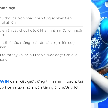
minh họa
hủ thối ba bích hoặc chặn tứ quý nhận tiền
 phạt lớn.
viên ăn cây chốt hoặc ù khan nhận mức lợi nhuận
ần.
chơi sở hữu thùng phá sảnh ăn trọn tiền cược
 bàn.
 tố tất tay khi sở hữu sáp á tước đoạt tiền của
ương.
8WIN
cam kết giữ vững tính minh bạch, trả
ay hôm nay nhằm săn tìm giải thưởng lớn!