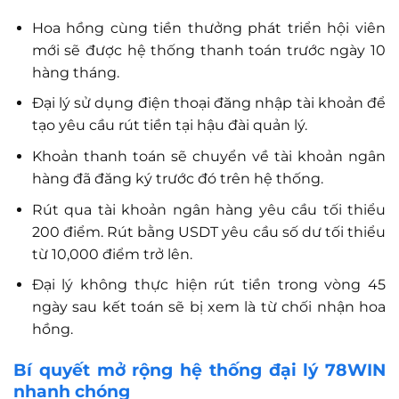
Hoa hồng cùng tiền thưởng phát triển hội viên
mới sẽ được hệ thống thanh toán trước ngày 10
hàng tháng.
Đại lý sử dụng điện thoại đăng nhập tài khoản để
tạo yêu cầu rút tiền tại hậu đài quản lý.
Khoản thanh toán sẽ chuyển về tài khoản ngân
hàng đã đăng ký trước đó trên hệ thống.
Rút qua tài khoản ngân hàng yêu cầu tối thiểu
200 điểm. Rút bằng USDT yêu cầu số dư tối thiểu
từ 10,000 điểm trở lên.
Đại lý không thực hiện rút tiền trong vòng 45
ngày sau kết toán sẽ bị xem là từ chối nhận hoa
hồng.
Bí quyết mở rộng hệ thống đại lý 78WIN
nhanh chóng