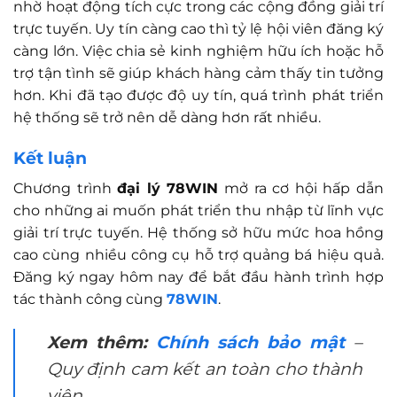
nhờ hoạt động tích cực trong các cộng đồng giải trí
trực tuyến. Uy tín càng cao thì tỷ lệ hội viên đăng ký
càng lớn. Việc chia sẻ kinh nghiệm hữu ích hoặc hỗ
trợ tận tình sẽ giúp khách hàng cảm thấy tin tưởng
hơn. Khi đã tạo được độ uy tín, quá trình phát triển
hệ thống sẽ trở nên dễ dàng hơn rất nhiều.
Kết luận
Chương trình
đại lý 78WIN
mở ra cơ hội hấp dẫn
cho những ai muốn phát triển thu nhập từ lĩnh vực
giải trí trực tuyến. Hệ thống sở hữu mức hoa hồng
cao cùng nhiều công cụ hỗ trợ quảng bá hiệu quả.
Đăng ký ngay hôm nay để bắt đầu hành trình hợp
tác thành công cùng
78WIN
.
Xem thêm:
Chính sách bảo mật
–
Quy định cam kết an toàn cho thành
viên