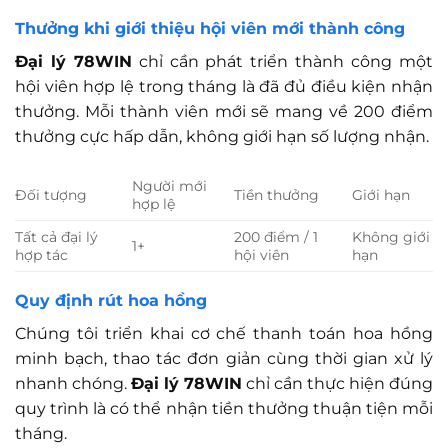
Thưởng khi giới thiệu hội viên mới thành công
Đại lý 78WIN
chỉ cần phát triển thành công một
hội viên hợp lệ trong tháng là đã đủ điều kiện nhận
thưởng. Mỗi thành viên mới sẽ mang về 200 điểm
thưởng cực hấp dẫn, không giới hạn số lượng nhận.
Người mới
Đối tượng
Tiền thưởng
Giới hạn
hợp lệ
Tất cả đại lý
200 điểm / 1
Không giới
1+
hợp tác
hội viên
hạn
Quy định rút hoa hồng
Chúng tôi triển khai cơ chế thanh toán hoa hồng
minh bạch, thao tác đơn giản cùng thời gian xử lý
nhanh chóng.
Đại lý 78WIN
chỉ cần thực hiện đúng
quy trình là có thể nhận tiền thưởng thuận tiện mỗi
tháng.