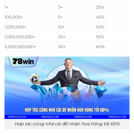
1+
3+
35%
100,000+
5+
45%
1,000,000+
10+
50%
1,000,000,000+
20+
55%
5,000,000,000+
30+
60%
Hợp tác cùng nhà cái để nhận hoa hồng tới 60%