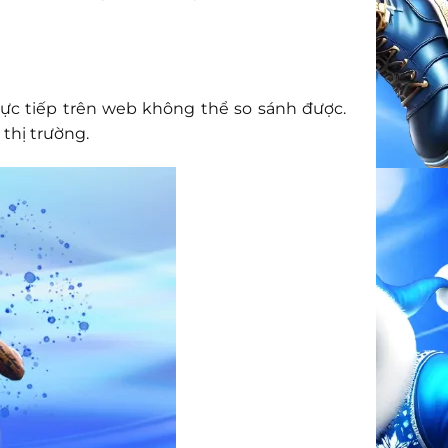
rực tiếp trên web không thể so sánh được.
thị trường.