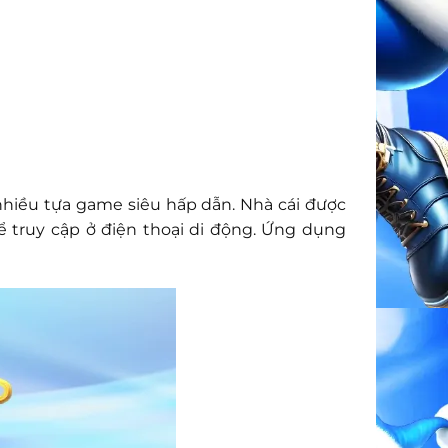
 nhiều tựa game siêu hấp dẫn. Nhà cái được
hể truy cập ở điện thoại di động. Ứng dụng