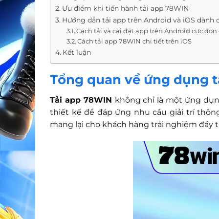
Ưu điểm khi tiến hành tải app 78WIN
Hướng dẫn tải app trên Android và iOS dành 
Cách tải và cài đặt app trên Android cực đơn
Cách tải app 78WIN chi tiết trên iOS
Kết luận
Tổng quan về ứng dụng t
Tải app 78WIN
không chỉ là một ứng dụng
thiết kế để đáp ứng nhu cầu giải trí thôn
mang lại cho khách hàng trải nghiệm đầy t