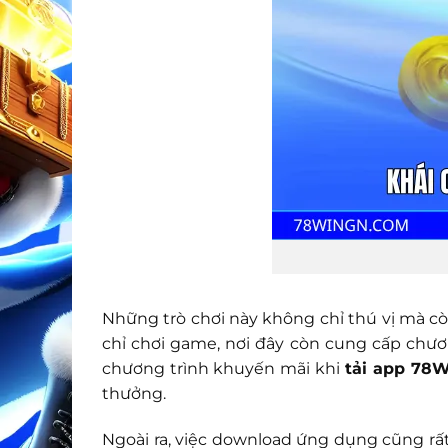
Những trò chơi này không chỉ thú vị mà c
chỉ chơi game, nơi đây còn cung cấp chươ
chương trình khuyến mãi khi
tải app 78
thưởng.
Ngoài ra, việc download ứng dụng cũng rất 