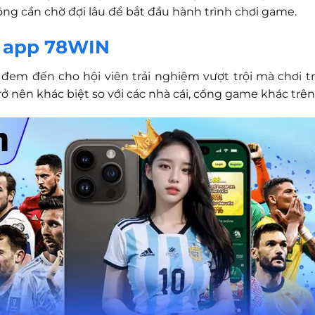
ông cần chờ đợi lâu để bắt đầu hành trình chơi game.
i app 78WIN
đem đến cho hội viên trải nghiệm vượt trội mà chơi t
 nên khác biệt so với các nhà cái, cổng game khác trên 