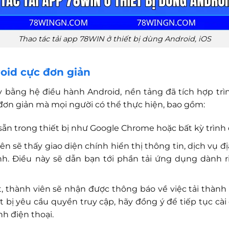
Thao tác tải app 78WIN ở thiết bị dùng Android, iOS
roid cực đơn giản
ạy bằng hệ điều hành Android, nền tảng đã tích hợp tr
 đơn giản mà mọi người có thể thực hiện, bao gồm:
 sẵn trong thiết bị như Google Chrome hoặc bất kỳ trìn
viên sẽ thấy giao diện chính hiển thị thông tin, dịch vụ 
h. Điều này sẽ dẫn bạn tới phần tải ứng dụng dành r
t, thành viên sẽ nhận được thông báo về việc tải thà
t bị yêu cầu quyền truy cập, hãy đồng ý để tiếp tục cài
h điện thoại.