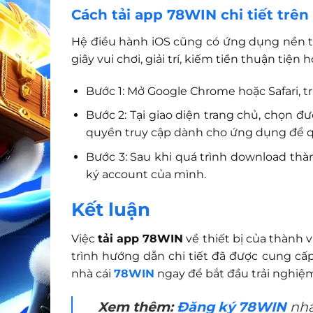
Cách tải app 78WIN chi tiết trên
Hệ điều hành iOS cũng có ứng dụng nền t
giây vui chơi, giải trí, kiếm tiền thuận tiện h
Bước 1: Mở Google Chrome hoặc Safari, 
Bước 2: Tại giao diện trang chủ, chọn đ
quyền truy cập dành cho ứng dụng để q
Bước 3: Sau khi quá trình download thà
ký account của mình.
Kết luận
Việc
tải app 78WIN
về thiết bị của thành 
trình hướng dẫn chi tiết đã được cung cấ
nhà cái
78WIN
ngay để bắt đầu trải nghiệ
Xem thêm:
Đăng ký 78WIN
nha