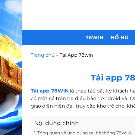
Bỏ
qua
nội
dung
78WIN
NỔ HŨ
Trang chủ
–
Tải App 78win
Tải app 7
Tải app 78WIN
là thao tác bất kỳ khách 
có mặt cả trên hệ điều hành Android và IO
giao diện hiện đại, truy cập kho trò chơi kh
Nội dung chính
Tổng quan về ứng dụng tại hệ thống 78WIN