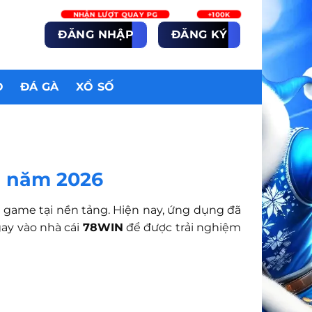
ĐĂNG NHẬP
ĐĂNG KÝ
O
ĐÁ GÀ
XỔ SỐ
1 năm 2026
game tại nền tảng. Hiện nay, ứng dụng đã
gay vào nhà cái
78WIN
để được trải nghiệm