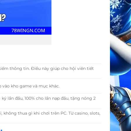
iếm thông tin. Điều này giúp cho hội viên tiết
cập vào kho game và mục khác.
ký lần đầu, 100% cho lần nạp đầu, tặng nóng 2
 không thua gì khi chơi trên PC. Từ casino, slots,