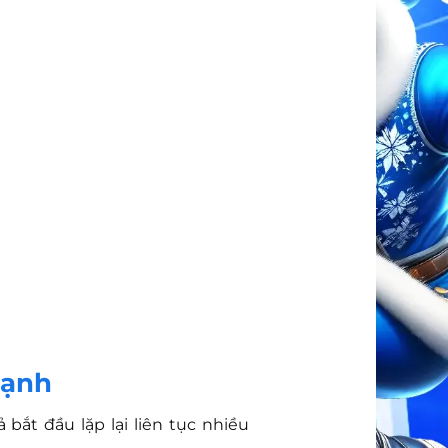
mạnh
 bắt đầu lặp lại liên tục nhiều