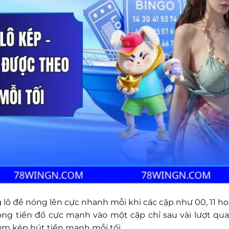
lô đề nóng lên cực nhanh mỗi khi các cặp như 00, 11 ho
ng tiền đổ cực mạnh vào một cặp chỉ sau vài lượt qua
ụm kép hút tiền mạnh mỗi tối.