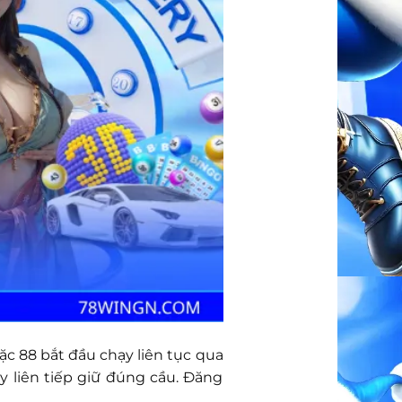
ặc 88 bắt đầu chạy liên tục qua
y liên tiếp giữ đúng cầu. Đăng