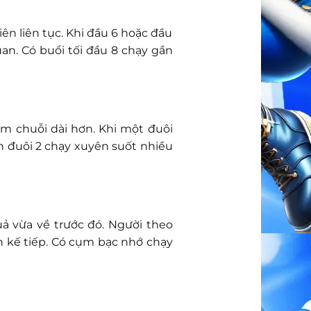
ên liên tục. Khi đầu 6 hoặc đầu
an. Có buổi tối đầu 8 chạy gần
m chuỗi dài hơn. Khi một đuôi
n đuôi 2 chạy xuyên suốt nhiều
ả vừa về trước đó. Người theo
n kế tiếp. Có cụm bạc nhớ chạy