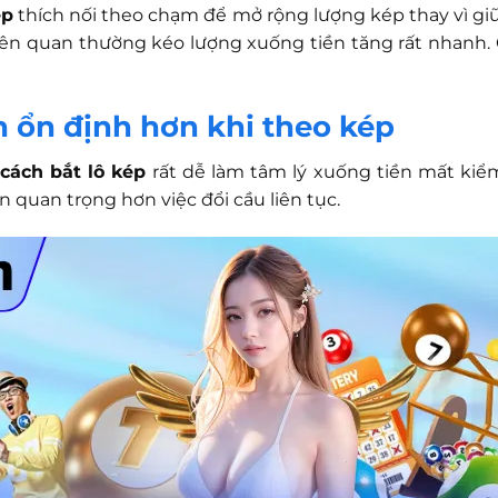
ép
thích nối theo chạm để mở rộng lượng kép thay vì giữ
iên quan thường kéo lượng xuống tiền tăng rất nhanh.
n ổn định hơn khi theo kép
cách bắt lô kép
rất dễ làm tâm lý xuống tiền mất ki
n quan trọng hơn việc đổi cầu liên tục.