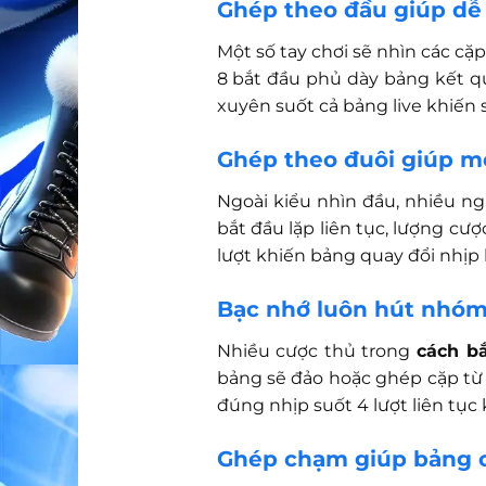
Ghép theo đầu giúp d
Một số tay chơi sẽ nhìn các cặ
8 bắt đầu phủ dày bảng kết qu
xuyên suốt cả bảng live khiến 
Ghép theo đuôi giúp m
Ngoài kiểu nhìn đầu, nhiều n
bắt đầu lặp liên tục, lượng c
lượt khiến bảng quay đổi nhịp l
Bạc nhớ luôn hút nhóm 
Nhiều cược thủ trong
cách bắ
bảng sẽ đảo hoặc ghép cặp từ 
đúng nhịp suốt 4 lượt liên tục
Ghép chạm giúp bảng 