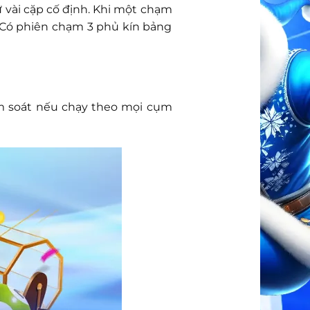
 vài cặp cố định. Khi một chạm
 Có phiên chạm 3 phủ kín bảng
ểm soát nếu chạy theo mọi cụm