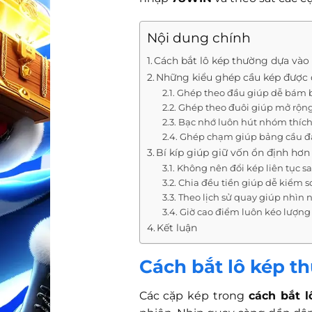
Nội dung chính
Cách bắt lô kép thường dựa và
Những kiểu ghép cầu kép được 
Ghép theo đầu giúp dễ bám 
Ghép theo đuôi giúp mở rộn
Bạc nhớ luôn hút nhóm thích
Ghép chạm giúp bảng cầu đ
Bí kíp giúp giữ vốn ổn định hơn
Không nên đổi kép liên tục sa
Chia đều tiền giúp dễ kiểm s
Theo lịch sử quay giúp nhìn 
Giờ cao điểm luôn kéo lượng
Kết luận
Cách bắt lô kép 
Các cặp kép trong
cách bắt l