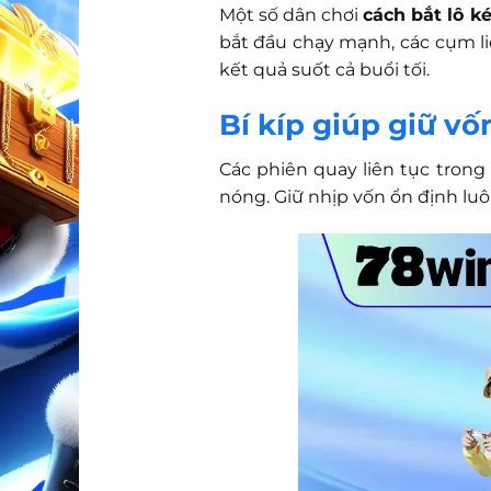
Một số dân chơi
cách bắt lô k
bắt đầu chạy mạnh, các cụm l
kết quả suốt cả buổi tối.
Bí kíp giúp giữ vố
Các phiên quay liên tục trong
nóng. Giữ nhịp vốn ổn định luô