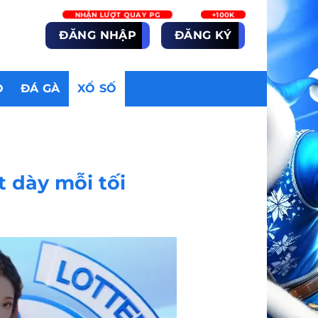
ĐĂNG NHẬP
ĐĂNG KÝ
O
ĐÁ GÀ
XỔ SỐ
t dày mỗi tối