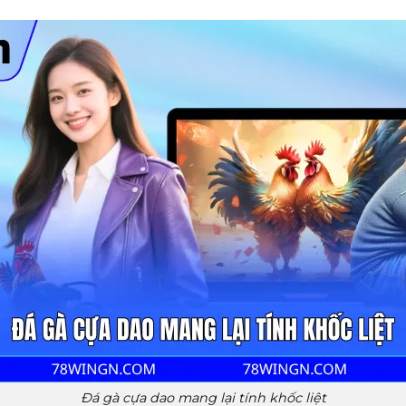
Đá gà cựa dao mang lại tính khốc liệt