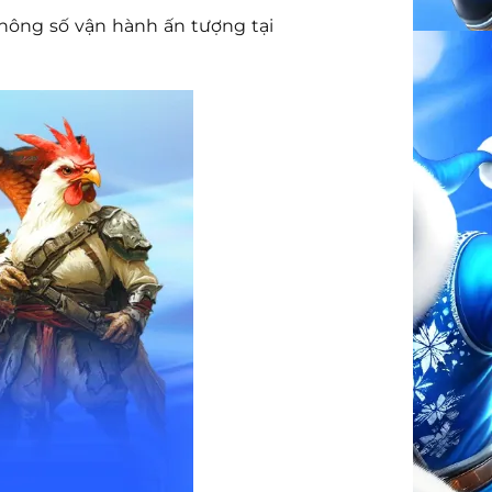
 thông số vận hành ấn tượng tại