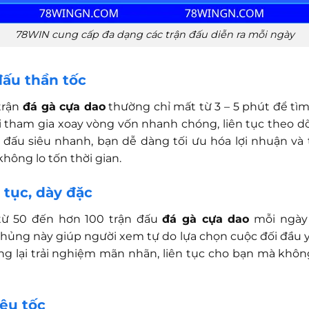
78WIN cung cấp đa dạng các trận đấu diễn ra mỗi ngày
đấu thần tốc
trận
đá gà cựa dao
thường chỉ mất từ 3 – 5 phút để tìm
 tham gia xoay vòng vốn nhanh chóng, liên tục theo dõi
n đấu siêu nhanh, bạn dễ dàng tối ưu hóa lợi nhuận và 
hông lo tốn thời gian.
 tục, dày đặc
 từ 50 đến hơn 100 trận đấu
đá gà cựa dao
mỗi ngày 
 khủng này giúp người xem tự do lựa chọn cuộc đối đầu 
 lại trải nghiệm mãn nhãn, liên tục cho bạn mà không
iêu tốc