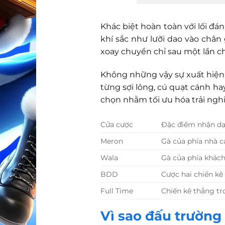
Khác biệt hoàn toàn với lối đ
khí sắc như lưỡi dao vào chân
xoay chuyển chỉ sau một lần 
Không những vậy sự xuất hiện
từng sợi lông, cú quạt cánh h
chọn nhằm tối ưu hóa trải ngh
Cửa cược
Đặc điểm nhận d
Meron
Gà của phía nhà 
Wala
Gà của phía khác
BDD
Cược hai chiến kê
Full Time
Chiến kê thắng tr
Vì sao đấu trường