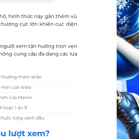
 hồ, hình thức này gắn thêm vũ
 thương cực lớn khiến cục diện
 người xem tận hưởng trọn vẹn
thống cung cấp đa dạng các lựa
ệ thưởng tham khảo
 hơn cửa Wala
hơn cửa Meron
 8 hoặc 1 ăn 9
thuộc từng sảnh đấu
ệu lượt xem?