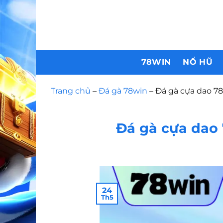
Bỏ
qua
nội
dung
78WIN
NỔ HŨ
Trang chủ
–
Đá gà 78win
–
Đá gà cựa dao 78
Đá gà cựa dao 
24
Th5